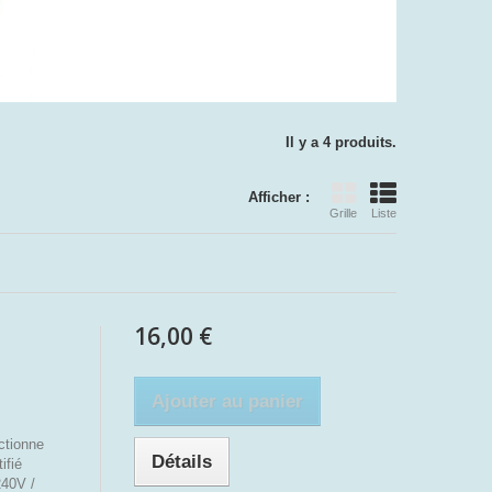
Il y a 4 produits.
Afficher :
Grille
Liste
16,00 €
Ajouter au panier
ctionne
Détails
ifié
240V /