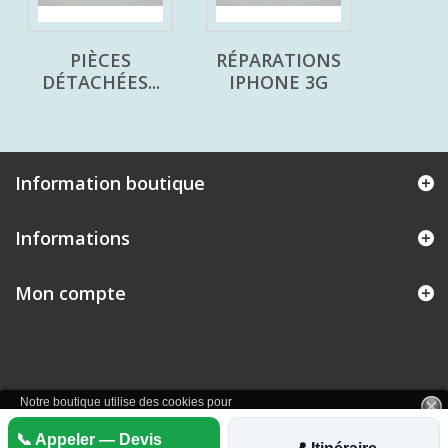
PIÈCES
RÉPARATIONS
DÉTACHÉES...
IPHONE 3G
Information boutique
Informations
Mon compte
Notre boutique utilise des cookies pour
améliorer l'expérience utilisateur et nous
Plus
📞 Appeler — Devis
vous recommandons d'accepter leur
J'accepte
d'informations