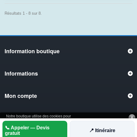
Résultats 1 - 8 sur 8.
Information boutique
Informations
Mon compte
Notre boutique utilise des cookies pour
améliorer l'expérience utilisateur et nous
Plus
📞 Appeler — Devis
vous recommandons d'accepter leur
J'accepte
📍 Itinéraire
d'informations
utilisation pour profiter pleinement de votre
gratuit