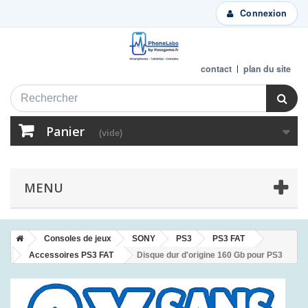
Connexion
contact
plan du site
Panier
(vide)
MENU
Consoles de jeux
SONY
PS3
PS3 FAT
Accessoires PS3 FAT
Disque dur d'origine 160 Gb pour PS3