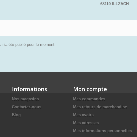
68110 ILLZACH
 n'a été publié pour le moment.
Informations
Mon compte
Nos magasins
Mes commandes
Contactez-nous
Mes retours de marchandise
Blog
Mes avoirs
Mes adresses
Mes informations personnelles