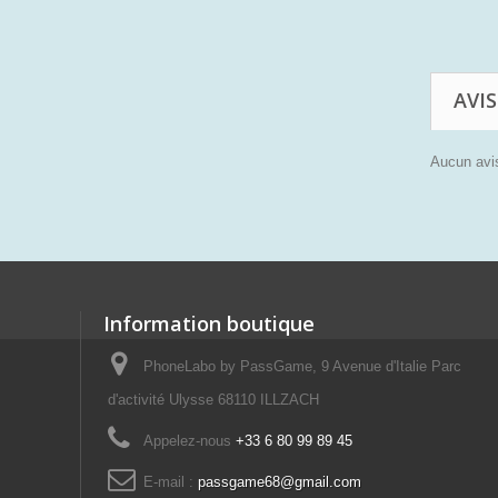
AVIS
Aucun avis
Information boutique
PhoneLabo by PassGame, 9 Avenue d'Italie Parc
d'activité Ulysse 68110 ILLZACH
Appelez-nous
+33 6 80 99 89 45
E-mail :
passgame68@gmail.com