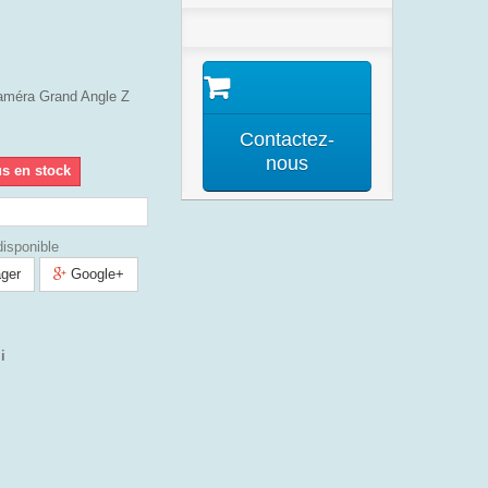
améra Grand Angle Z
Contactez-
nous
us en stock
isponible
ger
Google+
i