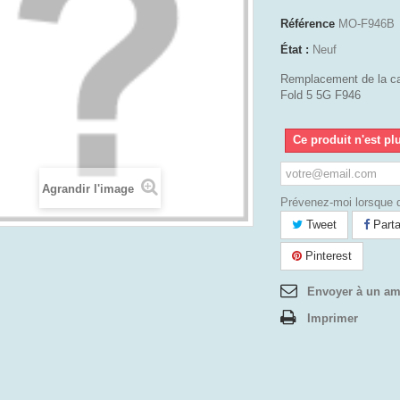
Référence
MO-F946B
État :
Neuf
Remplacement de la c
Fold 5 5G F946
Ce produit n'est pl
Agrandir l'image
Prévenez-moi lorsque d
Tweet
Parta
Pinterest
Envoyer à un am
Imprimer