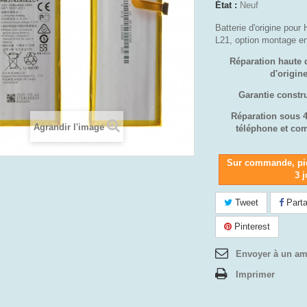
État :
Neuf
Batterie d'origine pour
L21, option montage e
Réparation haute 
d'origi
Garantie constr
Réparation sous 
Agrandir l'image
téléphone et co
Sur commande, pi
3 
Tweet
Parta
Pinterest
Envoyer à un am
Imprimer