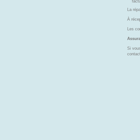
fact
La répa
À réce
Les co
Assura
Si vous
contac