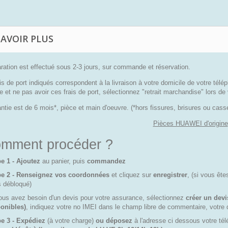
SAVOIR PLUS
ration est effectué sous 2-3 jours, sur commande et réservation.
is de port indiqués correspondent à la livraison à votre domicile de votre télé
e et ne pas avoir ces frais de port, sélectionnez "retrait marchandise" lors 
ntie est de 6 mois*, pièce et main d'oeuvre. (*hors fissures, brisures ou ca
Pièces HUAWEI d'origine
mment procéder ?
e 1 - Ajoutez
au panier, puis
commandez
pe 2 - Renseignez vos coordonnées
et cliquez sur
enregistrer
, (si vous êt
s débloqué)
ous avez besoin d'un devis pour votre assurance, sélectionnez
créer un devi
onibles)
, indiquez votre no IMEI dans le champ libre de commentaire, votre 
e 3 - Expédiez
(à votre charge)
ou déposez
à l'adresse ci dessous votre 