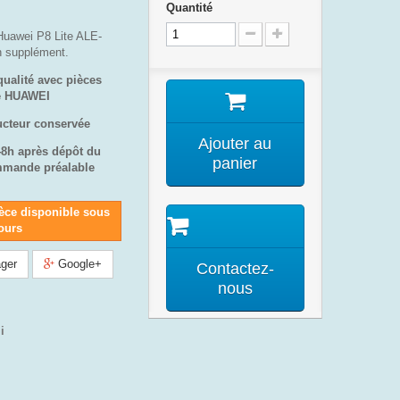
Quantité
 Huawei P8 Lite ALE-
n supplément.
qualité avec pièces
ne HUAWEI
ucteur conservée
Ajouter au
48h après dépôt du
panier
mmande préalable
èce disponible sous
jours
ger
Google+
Contactez-
nous
i