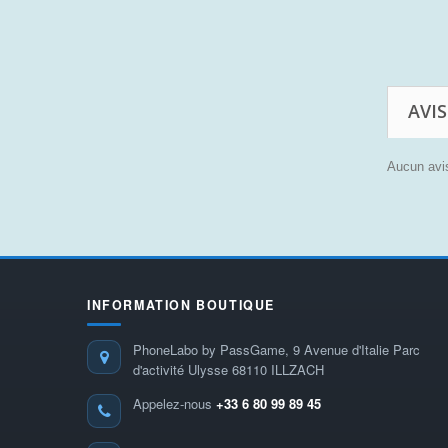
AVIS
Aucun avis
INFORMATION BOUTIQUE
PhoneLabo by PassGame, 9 Avenue d'Italie Parc
d'activité Ulysse 68110 ILLZACH
Appelez-nous
+33 6 80 99 89 45