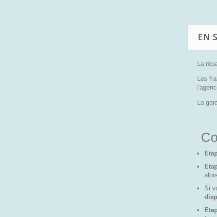
EN 
La répa
Les fra
l'agenc
La gara
Co
Etap
Eta
alor
Si v
disp
Etap