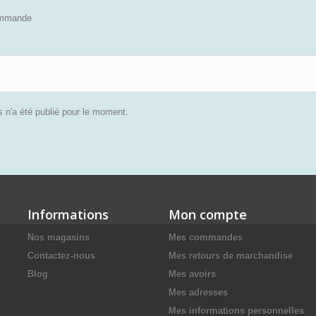
ommande
 n'a été publié pour le moment.
Informations
Mon compte
Nos magasins
Mes commandes
Contactez-nous
Mes retours de marchandise
Blog
Mes avoirs
Mes adresses
Mes informations personnelles