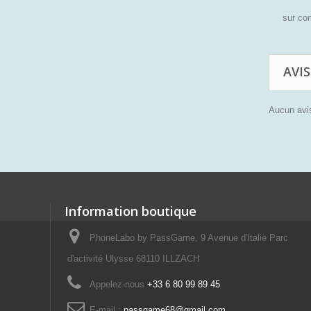
sur c
AVIS
Aucun avis
Information boutique
PhoneLabo by PassGame, 9 Avenue d'Italie Parc
d'activité Ulysse 68110 ILLZACH
Appelez-nous
+33 6 80 99 89 45
E-mail :
passgame68@gmail.com