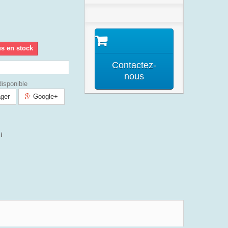
us en stock
Contactez-
nous
isponible
ger
Google+
i