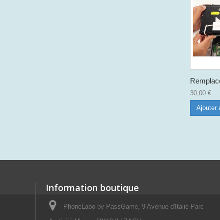
Remplace
30,00 €
Ajouter 
Information boutique
PhoneLabo by PassGame, 9 Avenue d'Italie Parc