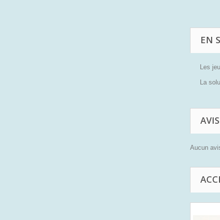
EN 
Les jeu
La solu
AVIS
Aucun avis
ACC