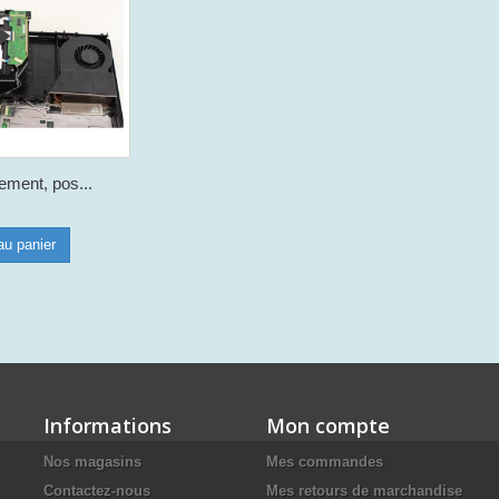
ment, pos...
au panier
Informations
Mon compte
Nos magasins
Mes commandes
Contactez-nous
Mes retours de marchandise