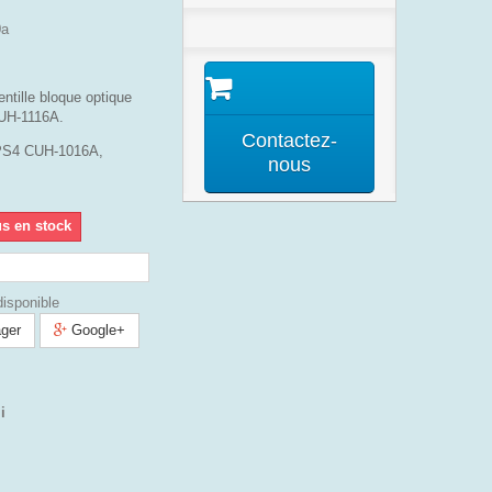
0a
ntille bloque optique
UH-1116A.
Contactez-
 PS4 CUH-1016A,
nous
us en stock
isponible
ger
Google+
i