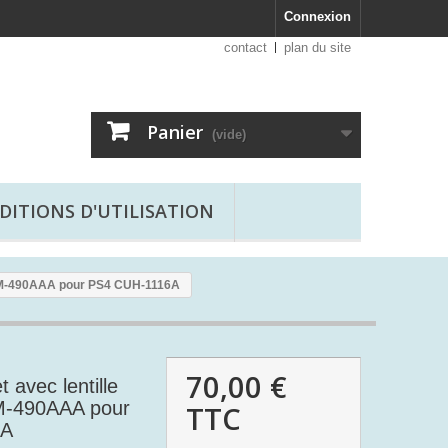
Connexion
contact
plan du site
Panier
(vide)
DITIONS D'UTILISATION
KEM-490AAA pour PS4 CUH-1116A
70,00 €
 avec lentille
-490AAA pour
TTC
6A