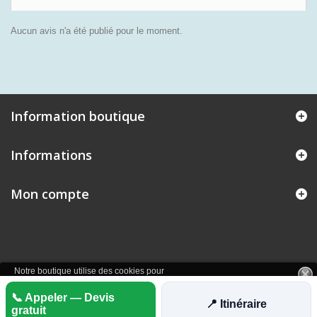
Aucun avis n'a été publié pour le moment.
Information boutique
Informations
Mon compte
Notre boutique utilise des cookies pour
améliorer l'expérience utilisateur et nous
Plus
📞 Appeler — Devis
vous recommandons d'accepter leur
J'accepte
📍 Itinéraire
d'informations
utilisation pour profiter pleinement de votre
gratuit