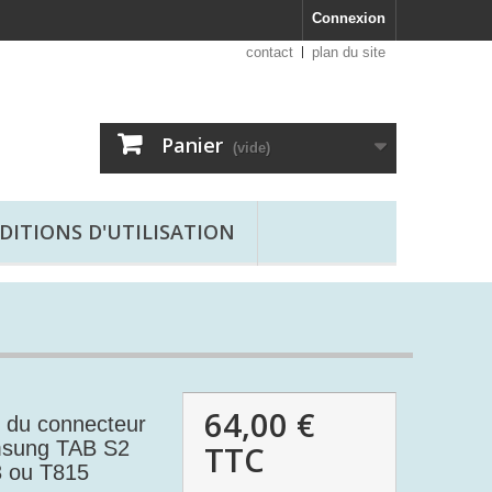
Connexion
contact
plan du site
Panier
(vide)
DITIONS D'UTILISATION
64,00 €
du connecteur
msung TAB S2
TTC
3 ou T815