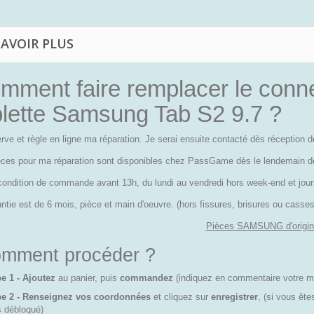
SAVOIR PLUS
mment faire remplacer le conn
blette Samsung Tab S2 9.7 ?
erve et règle en ligne ma réparation. Je serai ensuite contacté dès réception
èces pour ma réparation sont disponibles chez PassGame dès le lendemain 
condition de commande avant 13h, du lundi au vendredi hors week-end et jours
ntie est de 6 mois, pièce et main d'oeuvre. (hors fissures, brisures ou cass
Pièces SAMSUNG d'origin
mment procéder ?
e 1 - Ajoutez
au panier, puis
commandez
(indiquez en commentaire votre m
pe 2 - Renseignez vos coordonnées
et cliquez sur
enregistrer
, (si vous êt
s débloqué)