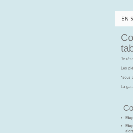
EN 
Co
ta
Je rés
Les pi
*sous 
La gara
Co
Etap
Eta
alor