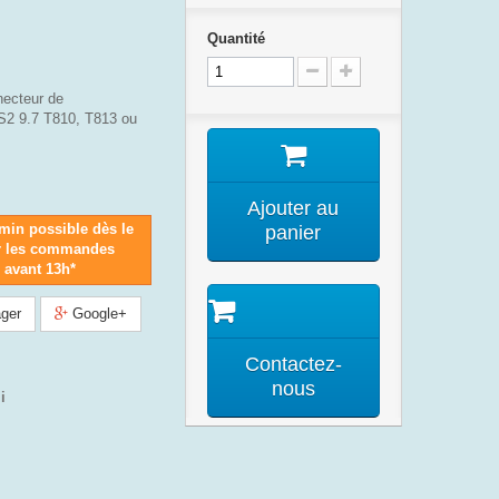
Quantité
ecteur de
2 9.7 T810, T813 ou
Ajouter au
0min possible dès le
panier
r les commandes
s avant 13h*
ger
Google+
Contactez-
nous
i