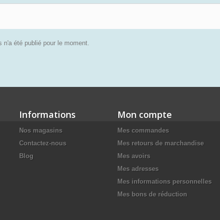
 n'a été publié pour le moment.
Informations
Mon compte
Nos magasins
Mes commandes
Contactez-nous
Mes retours de marchandise
Blog
Mes avoirs
Mes adresses
Mes informations personnelles
Mes bons de réduction