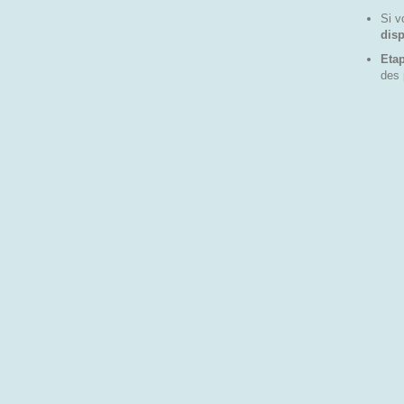
Si v
disp
Etap
des 