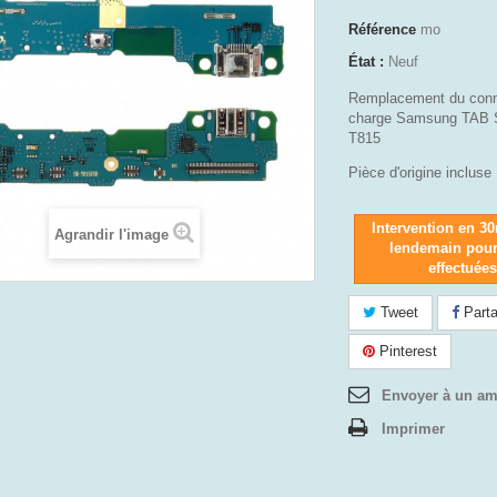
Référence
mo
État :
Neuf
Remplacement du conn
charge Samsung TAB S
T815
Pièce d'origine incluse
Intervention en 3
Agrandir l'image
lendemain pou
effectuée
Tweet
Parta
Pinterest
Envoyer à un am
Imprimer