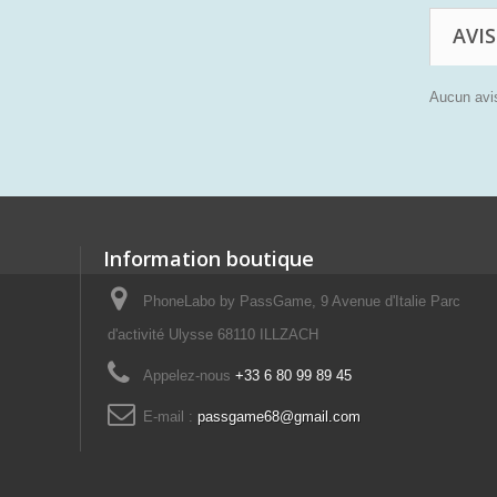
AVIS
Aucun avis
Information boutique
PhoneLabo by PassGame, 9 Avenue d'Italie Parc
d'activité Ulysse 68110 ILLZACH
Appelez-nous
+33 6 80 99 89 45
E-mail :
passgame68@gmail.com