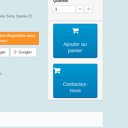
Quantité
rie Sony Xperia Z2
èce disponible sous
jours
Ajouter au
panier
ger
Google+
i
Contactez-
nous