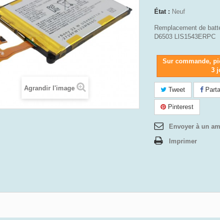
État :
Neuf
Remplacement de batte
D6503 LIS1543ERPC
Sur commande, pi
3 
Agrandir l'image
Tweet
Parta
Pinterest
Envoyer à un am
Imprimer