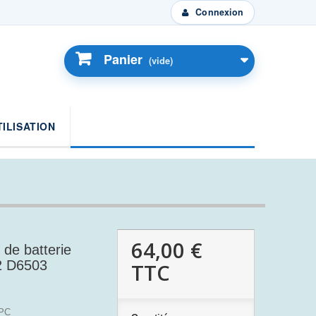
Connexion
Panier
(vide)
TILISATION
64,00 €
de batterie
2 D6503
TTC
PC