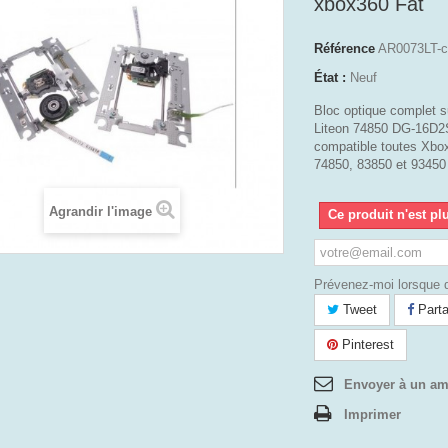
xbox360 Fat
Référence
AR0073LT-c
État :
Neuf
Bloc optique complet su
Liteon 74850 DG-16D
compatible toutes Xbo
74850, 83850 et 93450
Agrandir l'image
Ce produit n'est pl
Prévenez-moi lorsque d
Tweet
Parta
Pinterest
Envoyer à un am
Imprimer