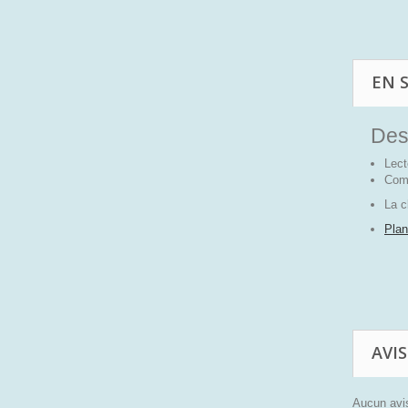
EN 
Desc
Lec
Comp
La c
Plan
AVIS
Aucun avis