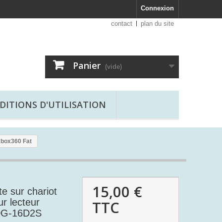
Connexion
contact
plan du site
Panier
(vide)
DITIONS D'UTILISATION
xbox360 Fat
15,00 €
te sur chariot
r lecteur
TTC
 DG-16D2S