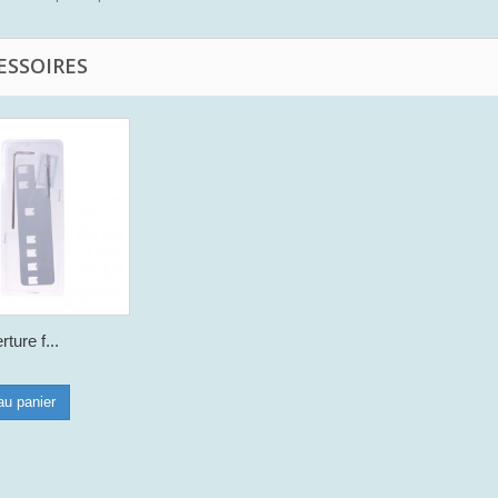
ESSOIRES
rture f...
au panier