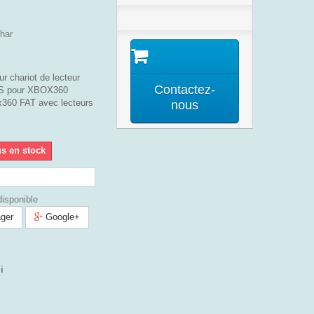
har
r chariot de lecteur
Contactez-
2S pour XBOX360
x360 FAT avec lecteurs
nous
us en stock
isponible
ger
Google+
i