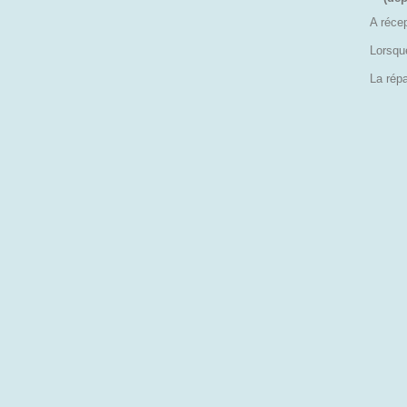
A réce
Lorsqu
La répa