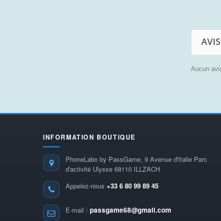
AVIS
Aucun avis
INFORMATION BOUTIQUE
PhoneLabo by PassGame, 9 Avenue d'Italie Parc
d'activité Ulysse 68110 ILLZACH
Appelez-nous
+33 6 80 99 89 45
E-mail :
passgame68@gmail.com