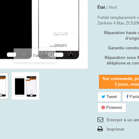
État :
Neuf
Forfait remplacement 
Zenfone 4 Max ZC520
Réparation haute 
d'orig
Garantie constr
Agrandir l'image
Réparation sous 
téléphone et co
Sur commande, pi
3 jours, mo
Tweet
Parta
Pinterest
Envoyer à un am
Imprimer