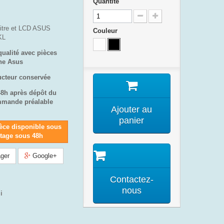
Quantité
vitre et LCD ASUS
Couleur
KL
qualité avec pièces
ine Asus
ucteur conservée
48h après dépôt du
mmande préalable
Ajouter au
panier
èce disponible sous
ntage sous 48h
ger
Google+
Contactez-
nous
i