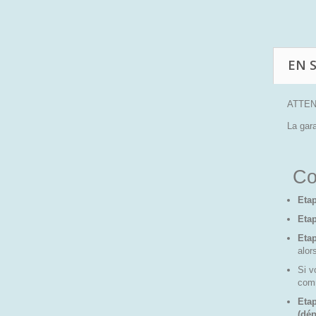
EN 
ATTENT
La gara
Co
Etap
Etap
Eta
alor
Si v
comm
Etap
(dép