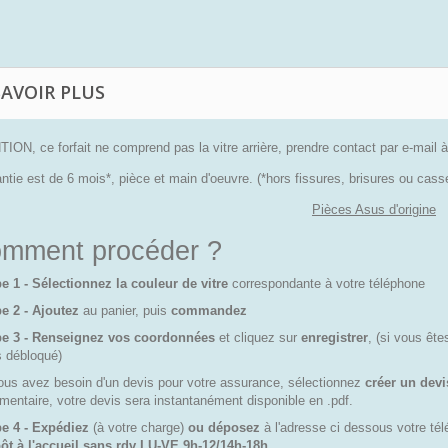
SAVOIR PLUS
ION, ce forfait ne comprend pas la vitre arrière, prendre contact par e-ma
ntie est de 6 mois*, pièce et main d'oeuvre. (*hors fissures, brisures ou ca
Pièces Asus d'origine
mment procéder ?
e 1 - Sélectionnez la couleur de vitre
correspondante à votre téléphone
e 2 - Ajoutez
au panier, puis
commandez
pe 3 - Renseignez vos coordonnées
et cliquez sur
enregistrer
, (si vous êt
s débloqué)
ous avez besoin d'un devis pour votre assurance, sélectionnez
créer un devi
entaire, votre devis sera instantanément disponible en .pdf.
e 4 - Expédiez
(à votre charge)
ou déposez
à l'adresse ci dessous votre t
ôt à l'accueil sans rdv LU-VE 9h-12/14h-18h