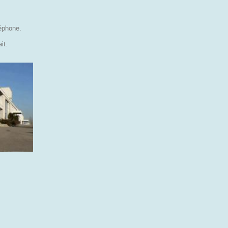
léphone.
it.