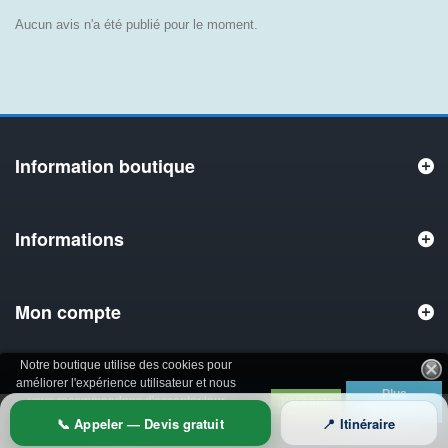
Aucun avis n'a été publié pour le moment.
Information boutique
Informations
Mon compte
Notre boutique utilise des cookies pour
améliorer l'expérience utilisateur et nous
Plus
vous recommandons d'accepter leur
J'accepte
d'informations
utilisation pour profiter pleinement de votre
📞 Appeler — Devis gratuit
📍 Itinéraire
navigation.