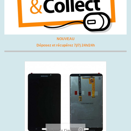
NOUVEAU
Déposez et récupérez 7j/7j 24h/24h
Agrandir l'image