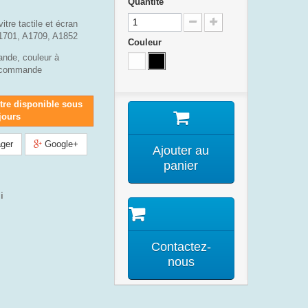
Quantité
tre tactile et écran
1701, A1709, A1852
Couleur
nde, couleur à
la commande
tre disponible sous
 jours
ger
Google+
Ajouter au
panier
i
Contactez-
nous