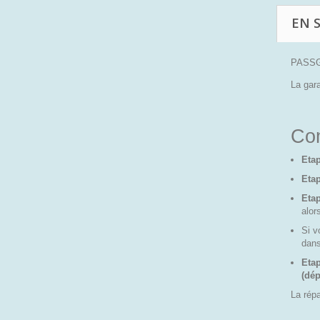
EN 
PASSGA
La gara
Co
Etap
Etap
Eta
alor
Si v
dans
Etap
(dép
La répa