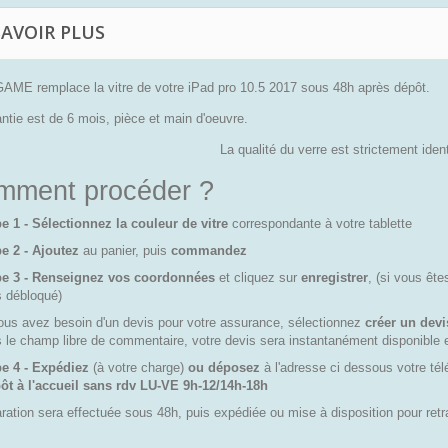
SAVOIR PLUS
ME remplace la vitre de votre iPad pro 10.5 2017 sous 48h après dépôt.
ntie est de 6 mois, pièce et main d'oeuvre.
La qualité du verre est strictement ident
mment procéder ?
e 1 - Sélectionnez la couleur de vitre
correspondante à votre tablette
e 2 - Ajoutez
au panier, puis
commandez
pe 3 - Renseignez vos coordonnées
et cliquez sur
enregistrer
, (si vous êt
s débloqué)
ous avez besoin d'un devis pour votre assurance, sélectionnez
créer un dev
 le champ libre de commentaire, votre devis sera instantanément disponible e
e 4 - Expédiez
(à votre charge)
ou déposez
à l'adresse ci dessous votre t
ôt à l'accueil sans rdv LU-VE 9h-12/14h-18h
ration sera effectuée sous 48h, puis expédiée ou mise à disposition pour retra