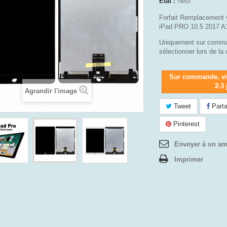
État :
Neuf
Forfait Remplacement vi
iPad PRO 10.5 2017 A
Uniquement sur comma
sélectionner lors de 
Sur commande, vi
2-3
Agrandir l'image
Tweet
Parta
Pinterest
Envoyer à un am
Imprimer