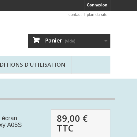
Connexion
contact
plan du site
Panier
(vide)
DITIONS D'UTILISATION
89,00 €
 écran
xy A05S
TTC