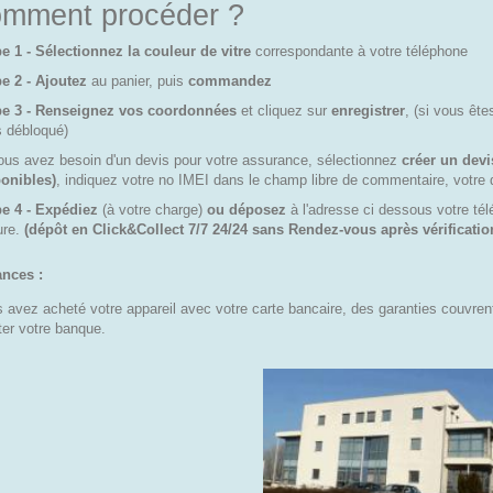
mment procéder ?
e 1 - Sélectionnez la couleur de vitre
correspondante à votre téléphone
e 2 - Ajoutez
au panier, puis
commandez
pe 3 - Renseignez vos coordonnées
et cliquez sur
enregistrer
, (si vous êt
s débloqué)
ous avez besoin d'un devis pour votre assurance, sélectionnez
créer un devi
onibles)
, indiquez votre no IMEI dans le champ libre de commentaire, votre 
e 4 - Expédiez
(à votre charge)
ou déposez
à l'adresse ci dessous votre 
ure.
(dépôt en Click&Collect 7/7 24/24 sans Rendez-vous après vérificati
nces :
 avez acheté votre appareil avec votre carte bancaire, des garanties couvren
ter votre banque.