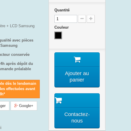
Quantité
vitre + LCD Samsung
Couleur
qualité avec pièces
e Samsung
ucteur conservée
24h après dépôt du
mmande préalable
Ajouter au
panier
ble dès le lendemain
es effectuées avant
3h*
ger
Google+
Contactez-
nous
i