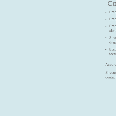
Co
Etap
Etap
Eta
alor
Si v
disp
Etap
fact
Assura
Si vous
contac