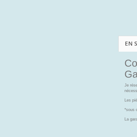
EN 
Co
Ga
Je rés
nécess
Les pi
*sous 
La gara