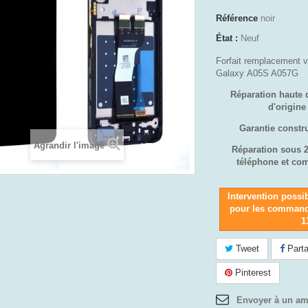
Référence
noir
État :
Neuf
Forfait remplacement 
Galaxy A05S A057G
Réparation haute 
d'origin
Garantie constr
Agrandir l'image
Réparation sous 
téléphone et co
Intervention possi
pour les command
1
Tweet
Parta
Pinterest
Envoyer à un am