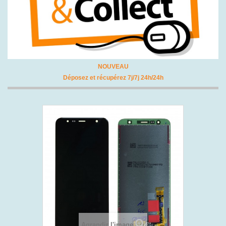
NOUVEAU
Déposez et récupérez 7j/7j 24h/24h
Agrandir l'image