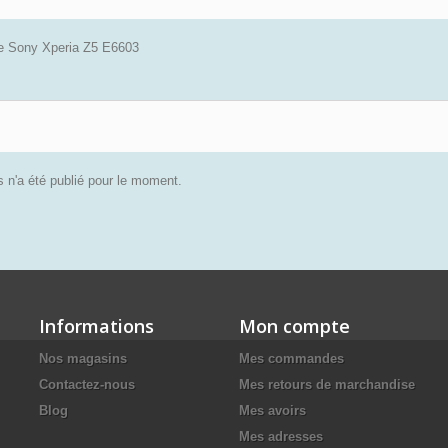
ie Sony Xperia Z5 E6603
 n'a été publié pour le moment.
Informations
Mon compte
Nos magasins
Mes commandes
Contactez-nous
Mes retours de marchandise
Blog
Mes avoirs
Mes adresses