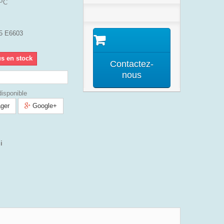
PC
Z5 E6603
us en stock
Contactez-
nous
isponible
ger
Google+
i