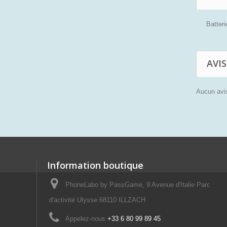
Batter
AVIS
Aucun avis
Information boutique
PhoneLabo by PassGame, 9 Avenue d'Italie Parc
d'activité Ulysse 68110 ILLZACH
Appelez-nous
+33 6 80 99 89 45