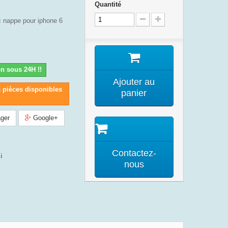
Quantité
 nappe pour iphone 6
n sous 24H !!
Ajouter au
s pièces disponibles
panier
ger
Google+
Contactez-
i
nous