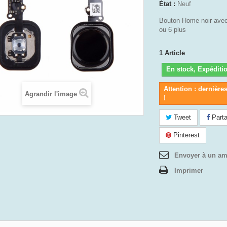
État :
Neuf
Bouton Home noir avec
ou 6 plus
1
Article
En stock, Expéditio
Attention : dernière
Agrandir l'image
!
Tweet
Parta
Pinterest
Envoyer à un am
Imprimer