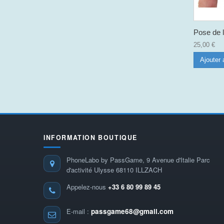
Pose de l
25,00 €
Ajouter 
INFORMATION BOUTIQUE
PhoneLabo by PassGame, 9 Avenue d'Italie Parc
d'activité Ulysse 68110 ILLZACH
Appelez-nous
+33 6 80 99 89 45
E-mail :
passgame68@gmail.com