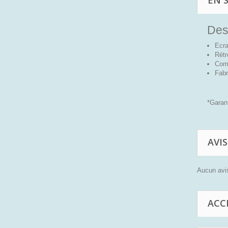
EN 
Desc
Ecra
Rétr
Comp
Fabr
*Garan
AVIS
Aucun avis
ACC