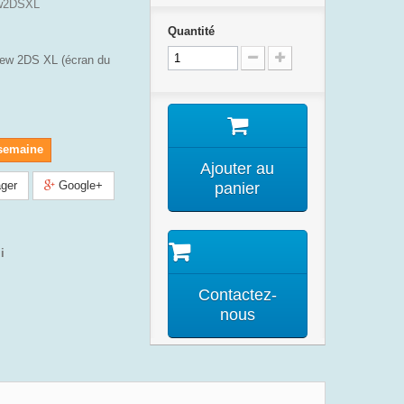
w2DSXL
Quantité
New 2DS XL (écran du
 semaine
Ajouter au
ger
Google+
panier
i
Contactez-
nous