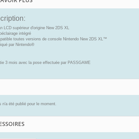
SAVOIR PLUS
ription:
n LCD supérieur d'origine New 2DS XL
oéclairage intégré
atible toutes versions de console Nintendo New 2DS XL™
iqué par Nintendo®
tie 3 mois avec la pose effectuée par PASSGAME
 n'a été publié pour le moment.
ESSOIRES