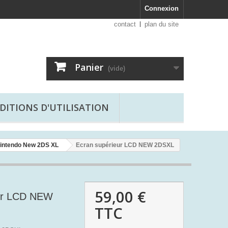
Connexion
contact
plan du site
Panier
(vide)
DITIONS D'UTILISATION
Nintendo New 2DS XL
Ecran supérieur LCD NEW 2DSXL
59,00 €
eur LCD NEW
TTC