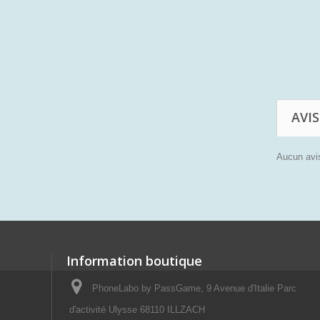
AVIS
Aucun avis
Information boutique
PhoneLabo by PassGame, 9 Avenue d'Italie Parc
d'activité Ulysse 68110 ILLZACH