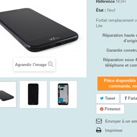
Référence
NOIR
État :
Neuf
Forfait remplacement 
Lite
Réparation haute 
d'orig
Garantie constr
Réparation sous 
Agrandir l'image
téléphone et co
Pièce disponible
commande, mo
Tweet
Parta
Pinterest
Envoyer à un am
Imprimer