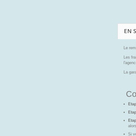
EN 
Le rem
Les fra
l'agenc
La gara
Co
Etap
Etap
Eta
alor
Si v