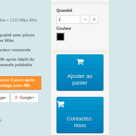
Quantité
vitre + LCD Wiko Wim
Couleur
qualité avec pièces
ine Wiko
ucteur conservée
48h après dépôt du
mmande préalable
Ajouter au
 sous 3 jours après
panier
ntage sous 48h
ger
Google+
Contactez-
i
nous