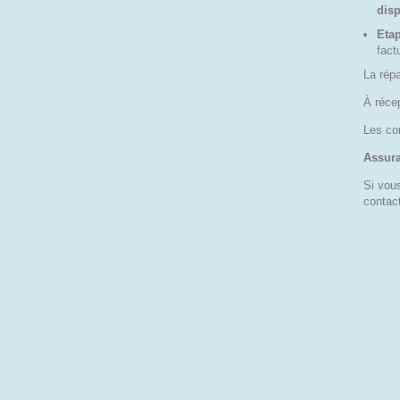
disp
Etap
fact
La répa
À réce
Les co
Assura
Si vous
contac